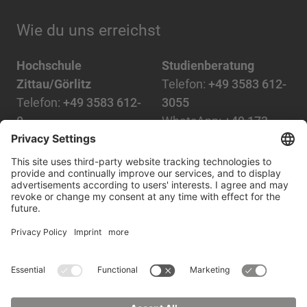
Wie du uns erreichst
Hochschule
Studienberatung
Zittau/Görlitz
Telefon:
+49 3583 612-
Telefon:
+49 3583 612-
3055
0
WhatsApp:
+49 173
Mail:
info(at)hszg.de
2086748
Mail:
stud.info(at)hszg.de
Alle Studiengänge
Datenschutz
Transparenzgesetz
Kontakt
Lageplan
Impressum
Barrierefreiheit
Presse