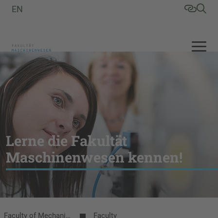
EN
Lerne die Fakultät
Maschinenwesen kennen!
Faculty of Mechanical Engineering
Faculty