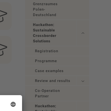
Grenzraumes
Polen-
Deutschland
Hackathon:
Sustainable
Crossborder
Solutions
Registration
Programme
Case examples
Review and results
Co-Operation
Partner
Hackathon: