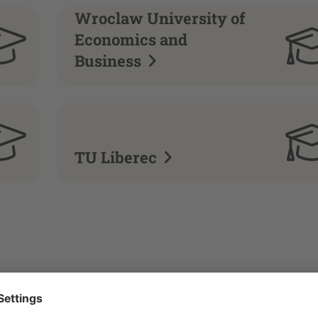
Wroclaw University of
Economics and
Business
TU Liberec