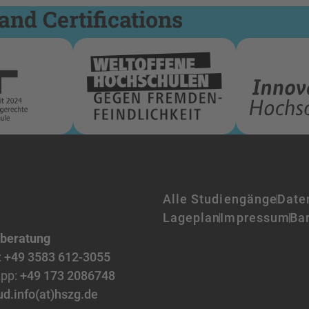
and Certifications
Alle Studiengänge
Date
Lageplan
Impressum
Bar
nberatung
:
+49 3583 612-3055
pp:
+49 173 2086748
ud.info(at)hszg.de