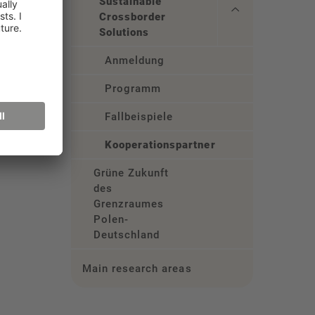
Sustainable
Crossborder
Solutions
Anmeldung
Programm
Fallbeispiele
Kooperationspartner
Grüne Zukunft
des
Grenzraumes
Polen-
Deutschland
Main research areas