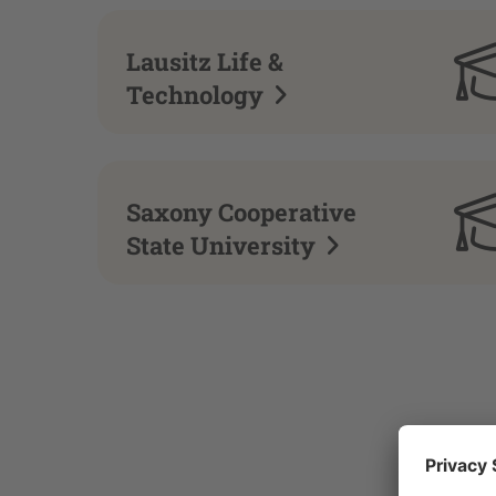
Lausitz Life &
Technology
Saxony Cooperative
State University