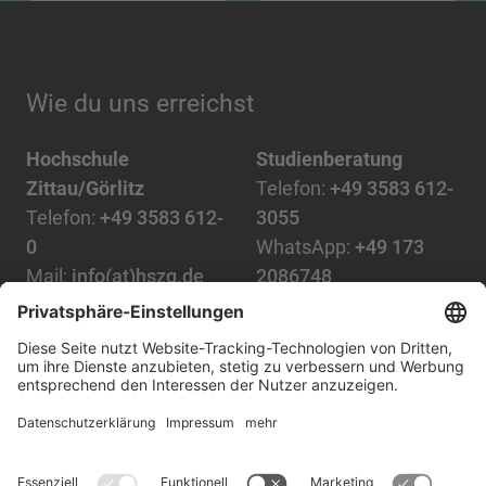
Wie du uns erreichst
Hochschule
Studienberatung
Zittau/Görlitz
Telefon:
+49 3583 612-
Telefon:
+49 3583 612-
3055
0
WhatsApp:
+49 173
Mail:
info(at)hszg.de
2086748
Mail:
stud.info(at)hszg.de
Alle Studiengänge
Datenschutz
Transparenzgesetz
Kontakt
Lageplan
Impressum
Barrierefreiheit
Presse