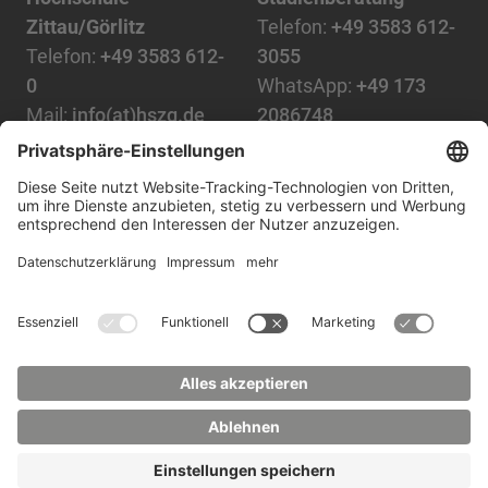
Zittau/Görlitz
Telefon:
+49 3583 612-
Telefon:
+49 3583 612-
3055
0
WhatsApp:
+49 173
Mail:
info(at)hszg.de
2086748
Mail:
stud.info(at)hszg.de
Alle Studiengänge
Datenschutz
Transparenzgesetz
Kontakt
Lageplan
Impressum
Barrierefreiheit
Presse