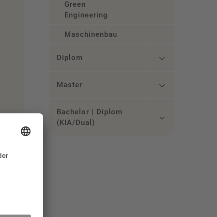
Green
Engineering
Maschinenbau
Diplom
Master
Bachelor | Diplom
(KIA/Dual)