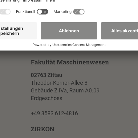
rofessor:
Fakultät Maschinenwesen
02763 Zittau
Theodor-Körner-Allee 8
Gebäude Z IVa, Raum A0.09
Erdgeschoss
+49 3583 612-4816
ZIRKON