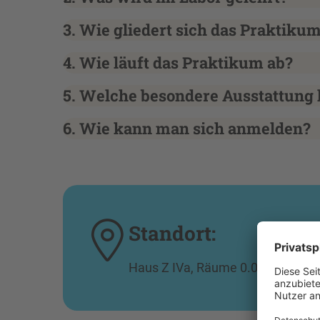
3. Wie gliedert sich das Praktiku
4. Wie läuft das Praktikum ab?
5. Welche besondere Ausstattung 
6. Wie kann man sich anmelden?
Standort:
Haus Z IVa, Räume 0.04 und 1.04