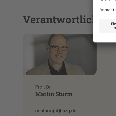
Verantwortlicher P
Prof. Dr.
Martin Sturm
m.sturm(at)hszg.de