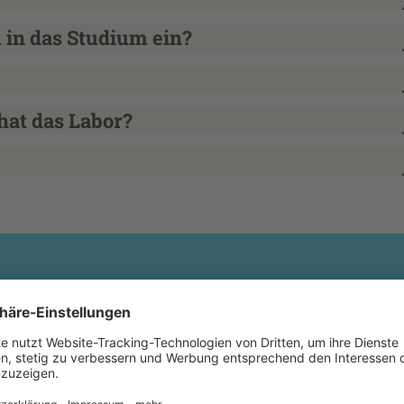
m in das Studium ein?
hat das Labor?
.2