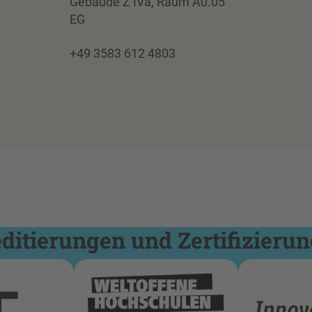
Gebäude Z IVa, Raum A0.05
EG
+49 3583 612 4803
itierungen und Zertifizieru