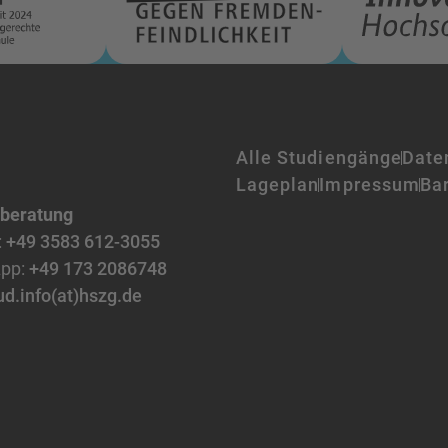
Alle Studiengänge
Date
Lageplan
Impressum
Bar
nberatung
:
+49 3583 612-3055
pp:
+49 173 2086748
ud.info(at)hszg.de