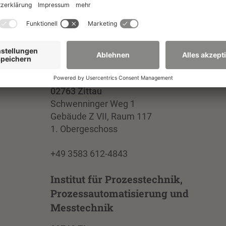
rofessor:
Fakultät Maschinenwesen
02763 Zittau
Schwenninger Weg 1
Gebäude Z VII, Raum 117
1. Obergeschoss
+49 3583 612-4843
Institut für Prozesstechnik,
Prozessautomatisierung und
Messtechnik