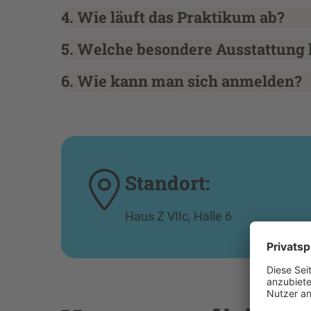
4. Wie läuft das Praktikum ab?
5. Welche besondere Ausstattung 
6. Wie kann man sich anmelden?
Standort:
Haus Z VIIc, Halle 6