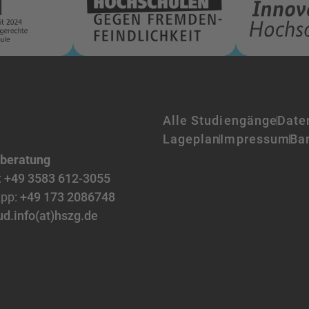
Alle Studiengänge
Date
Lageplan
Impressum
Bar
nberatung
:
+49 3583 612-3055
pp:
+49 173 2086748
ud.info(at)hszg.de