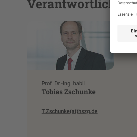
Verantwortlicher P
Prof. Dr.-Ing. habil.
Tobias Zschunke
T.Zschunke(at)hszg.de