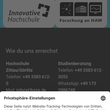
Wie du uns erreichst
Hochschule
Studienberatung
Zittau/Görlitz
Telefon:
+49 3583 612-
Telefon:
+49 3583 612-
3055
0
WhatsApp:
+49 173
Mail:
info(at)hszg.de
2086748
Mail:
stud.info(at)hszg.de