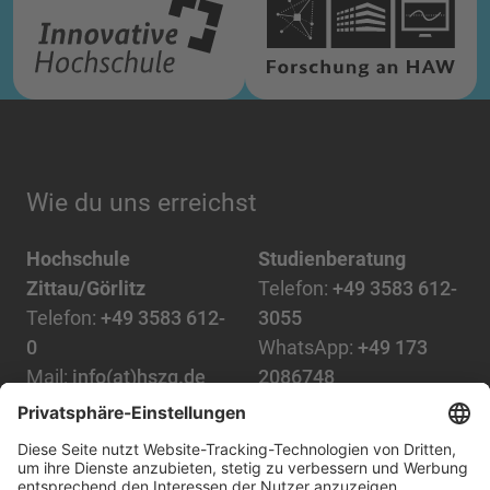
Wie du uns erreichst
Hochschule
Studienberatung
Zittau/Görlitz
Telefon:
+49 3583 612-
Telefon:
+49 3583 612-
3055
0
WhatsApp:
+49 173
Mail:
info(at)hszg.de
2086748
Mail:
stud.info(at)hszg.de