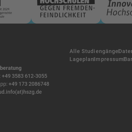
Alle Studiengänge
Date
Lageplan
Impressum
Bar
nberatung
:
+49 3583 612-3055
pp:
+49 173 2086748
ud.info(at)hszg.de