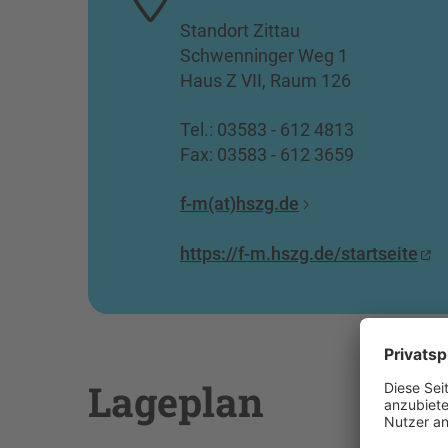
Standort Zittau
Schwenninger Weg 1
Haus Z VII, Raum 126
Tel.: 03583 - 612 4813
Fax: 03583 - 612 3659
f-m(at)hszg.de
https://f-m.hszg.de/startseite
Lageplan