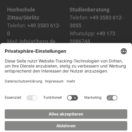
Hochschule
Studienberatung
Zittau/Görlitz
Telefon:
+49 3583 612-
Telefon:
+49 3583 612-
3055
0
WhatsApp:
+49 173
Mail:
info(at)hszg.de
2086748
Mail:
stud.info(at)hszg.de
Alle Studiengänge
Datenschutz
Transparenzgesetz
Kontakt
Lageplan
Impressum
Barrierefreiheit
Presse