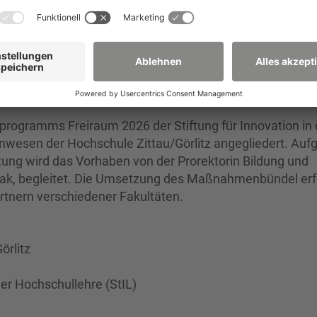
it um mit den Projektergebnisse weiterführende Impulse
programms Freiraum 2026 der Stiftung für Innovation in 
enwesen der Hochschule Zittau/Görlitz angegliedert. Auf
ung wird das Vorhaben von der Prorektorin Bildung und
iak, begleitet. Die Umsetzung des Maßnahmenbündel erf
rtnern verschiedener Fakultäten.
rlitz
der Hochschullehre (StIL)