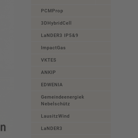
PCMProp
3DHybridCell
LaNDER3 IP5&9
ImpactGas
VKTES
ANKIP
EDWENIA
Gemeindeenergiekonzept
Nebelschütz
LausitzWind
LaNDER3