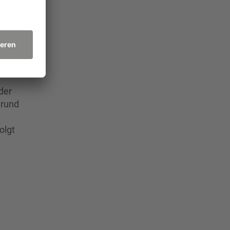
der
grund
olgt