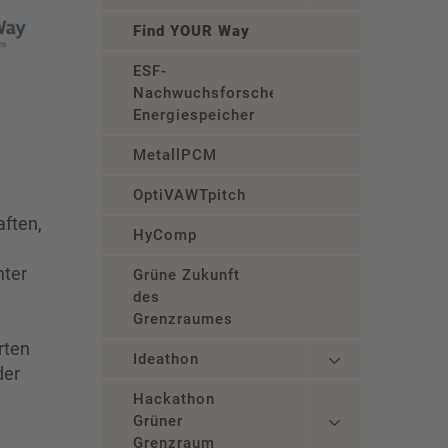
Find YOUR Way
ESF-
Nachwuchsforschergruppe
Energiespeicher
MetallPCM
OptiVAWTpitch
aften,
HyComp
nter
Grüne Zukunft
des
Grenzraumes
rten
Ideathon
der
Hackathon
Grüner
Grenzraum