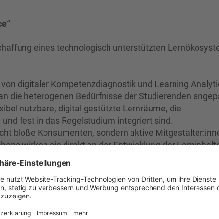
ce“
chaffung eines technologisch unterstützten Lernökosyst
z von digitaler Kompetenzdiagnostik und Learning Analyti
n die heterogenen Bedürfnisse der Studierenden angep
ibel nutzbare, digital gestützte Lernräume, die
und fest in das Regelstudium integriert sind.
icht bloße Konsumenten, sondern aktive Mitgestalter:inne
ops wirken sie direkt an der Entwicklung der Lerninhalte
leitung von Kompetenzprofilen und zur didaktischen
g prototypischer, modulübergreifender Lernszenarien so
Lehrende um das Lehrpersonal dabei zu unterstützen, di
rn und weiterzuentwickeln und verschiedene Elemente z