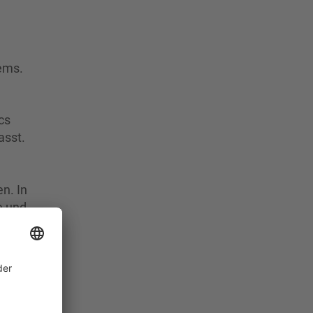
ems.
cs
asst.
n. In
 und -
wie
e
ur