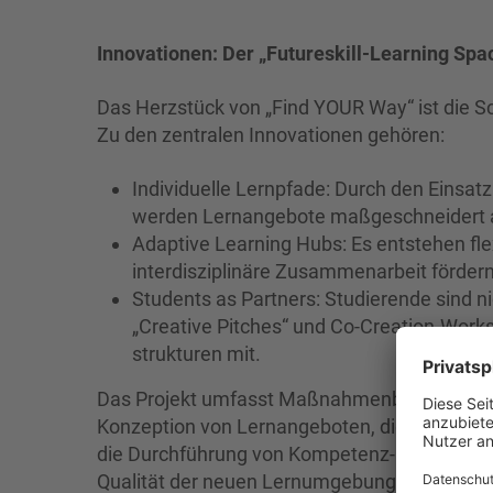
Innovationen: Der „Futureskill-Learning Spa
Das Herzstück von „Find YOUR Way“ ist die S
Zu den zentralen Innovationen gehören:
Individuelle Lernpfade: Durch den Einsat
werden Lernangebote maßgeschneidert a
Adaptive Learning Hubs: Es entstehen flex
interdisziplinäre Zusammenarbeit fördern 
Students as Partners: Studierende sind n
„Creative Pitches“ und Co-Creation-Worksh
strukturen mit.
Das Projekt umfasst Maßnahmenbündel zur Ab
Konzeption von Lernangeboten, die Erprobun
die Durchführung von Kompetenz-Boosts für 
Qualität der neuen Lernumgebungen zu siche