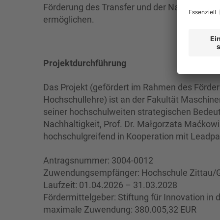
Förderung des Transfer und der Nachhaltigke
ermöglichen.
Projektdurchführung
Das Projekt (gefördert im Rahmen des Förder
Hochschullehre) ist an der Fakultät Maschin
seiner hochschulweiten strategischen Bedeut
Nachhaltigkeit, Prof. Dr. Małgorzata Maćkow
hochschulgreifend in Kooperation mit Leadpa
Antragsnummer: 3004-0012
Zuwendungsempfänger: Hochschule Zittau/Gö
Laufzeit: 01.04.2026 – 31.03.2028
Fördermittelgeber: Stiftung für Innovation in 
maximale Zuwendung: 380.005,32 EUR