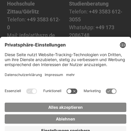
Hochschule
Studienberatung
Zittau/Görlitz
Telefon:
+49 3583 612-
Telefon:
+49 3583 612-
3055
0
WhatsApp:
+49 173
Mail:
info(at)hszg.de
2086748
Mail:
stud.info(at)hszg.de
Alle Studiengänge
Datenschutz
Transparenzgesetz
Kontakt
Lageplan
Impressum
Barrierefreiheit
Presse