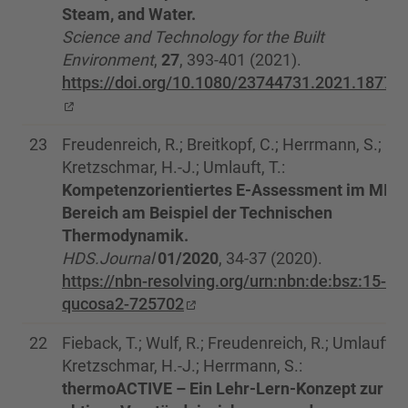
Steam, and Water.
Science and Technology for the Built
Environment
,
27
, 393-401 (2021).
https://doi.org/10.1080/23744731.2021.18775
23
Freudenreich, R.; Breitkopf, C.; Herrmann, S.;
Kretzschmar, H.-J.; Umlauft, T.:
Kompetenzorientiertes E-Assessment im MINT
Bereich am Beispiel der Technischen
Thermodynamik.
HDS.Journal
01/2020
, 34-37 (2020).
https://nbn-resolving.org/urn:nbn:de:bsz:15-
qucosa2-725702
22
Fieback, T.; Wulf, R.; Freudenreich, R.; Umlauft, T.
Kretzschmar, H.-J.; Herrmann, S.:
thermoACTIVE – Ein Lehr-Lern-Konzept zur