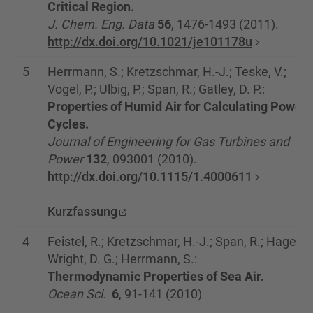
Critical Region.
J. Chem. Eng. Data
56
, 1476-1493 (2011).
http://dx.doi.org/10.1021/je101178u
5
Herrmann, S.; Kretzschmar, H.-J.; Teske, V.;
Vogel, P.; Ulbig, P.; Span, R.; Gatley, D. P.:
Properties of Humid Air for Calculating Power
Cycles.
Journal of Engineering for Gas Turbines and
Power
132
, 093001 (2010).
http://dx.doi.org/10.1115/1.4000611
Kurzfassung
4
Feistel, R.; Kretzschmar, H.-J.; Span, R.; Hagen, E
Wright, D. G.; Herrmann, S.:
Thermodynamic Properties of Sea Air.
Ocean Sci.
6
,
91-141 (2010)