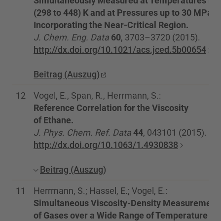
Simultaneously Measured at Temperatures fr
(298 to 448) K and at Pressures up to 30 MPa
Incorporating the Near-Critical Region.
J. Chem. Eng. Data
60
, 3703–3720 (2015).
http://dx.doi.org/10.1021/acs.jced.5b00654
Beitrag (Auszug)
12
Vogel, E., Span, R., Herrmann, S.:
Reference Correlation for the Viscosity
of Ethane.
J. Phys. Chem. Ref. Data
44
, 043101 (2015).
http://dx.doi.org/10.1063/1.4930838
Beitrag (Auszug)
11
Herrmann, S.; Hassel, E.; Vogel, E.:
Simultaneous Viscosity-Density Measurement
of Gases over a Wide Range of Temperature an