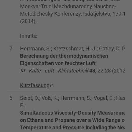
Moskva: Trudi Mechdunarodny Nauchno-
Metodichesky Konferenzy, Isdatjelstvo, 179-182
(2014).
Inhalt
7
Herrmann, S.; Kretzschmar, H.-J.; Gatley, D. P.:
Berechnung der thermodynamischen
Eigenschaften von feuchter Luft
.
KI - Kälte - Luft - Klimatechnik
48
, 22-28 (2012).
Kurzfassung
6
Seibt, D.; Voß, K.; Herrmann, S.; Vogel, E.; Hassel
E.:
Simultaneous Viscosity-Density Measurement
on Ethane and Propane over a Wide Range of
Temperature and Pressure Including the Near-