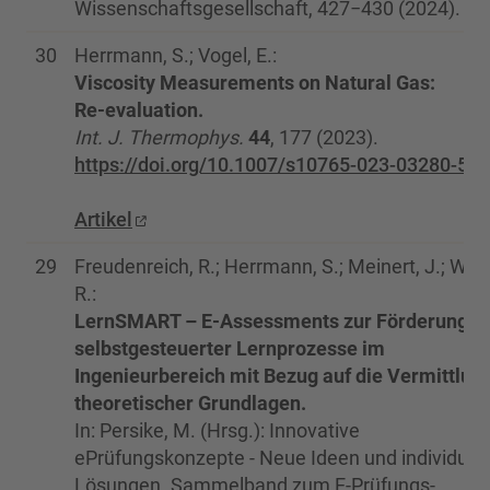
Wissenschaftsgesellschaft, 427−430 (2024).
30
Herrmann, S.; Vogel, E.:
Viscosity Measurements on Natural Gas:
Re‑evaluation.
Int. J. Thermophys.
44
, 177 (2023).
https://doi.org/10.1007/s10765-023-03280-5
Artikel
29
Freudenreich, R.; Herrmann, S.; Meinert, J.; Wulf
R.:
LernSMART – E-Assessments zur Förderung
selbstgesteuerter Lernprozesse im
Ingenieurbereich mit Bezug auf die Vermittlun
theoretischer Grundlagen.
In: Persike, M. (Hrsg.): Innovative
ePrüfungskonzepte - Neue Ideen und individuell
Lösungen. Sammelband zum E-Prüfungs-