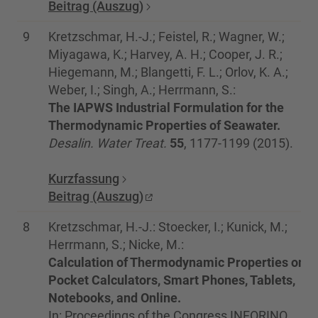
Beitrag (Auszug)
9
Kretzschmar, H.-J.; Feistel, R.; Wagner, W.;
Miyagawa, K.; Harvey, A. H.; Cooper, J. R.;
Hiegemann, M.; Blangetti, F. L.; Orlov, K. A.;
Weber, I.; Singh, A.; Herrmann, S.:
The IAPWS Industrial Formulation for the
Thermodynamic Properties of Seawater.
Desalin. Water Treat.
55
, 1177-1199 (2015).
Kurzfassung
Beitrag (Auszug)
8
Kretzschmar, H.-J.: Stoecker, I.; Kunick, M.;
Herrmann, S.; Nicke, M.:
Calculation of Thermodynamic Properties on
Pocket Calculators, Smart Phones, Tablets,
Notebooks, and Online.
In: Proceedings of the Congress INFORINO.