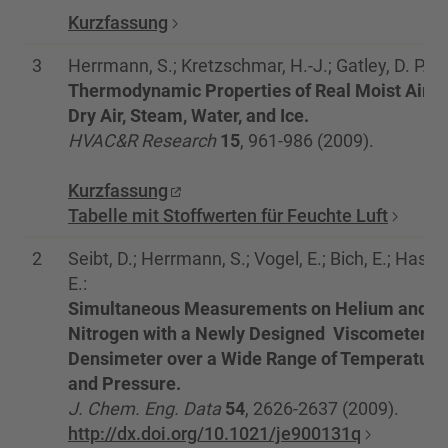
Kurzfassung
3
Herrmann, S.; Kretzschmar, H.-J.; Gatley, D. P.:
Thermodynamic Properties of Real Moist Air,
Dry Air, Steam, Water, and Ice.
HVAC&R Research
15
, 961-986 (2009).
Kurzfassung
Tabelle mit Stoffwerten für Feuchte Luft
2
Seibt, D.; Herrmann, S.; Vogel, E.; Bich, E.; Hassel
E.:
Simultaneous Measurements on Helium and
Nitrogen with a Newly Designed Viscometer-
Densimeter over a Wide Range of Temperature
and Pressure.
J. Chem. Eng. Data
54
, 2626-2637 (2009).
http://dx.doi.org/10.1021/je900131q