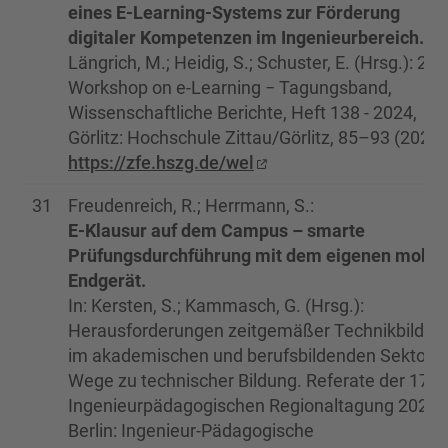
eines E-Learning-Systems zur Förderung
digitaler Kompetenzen im Ingenieurbereich.
In:
Längrich, M.; Heidig, S.; Schuster, E. (Hrsg.): 22.
Workshop on e-Learning − Tagungsband,
Wissenschaftliche Berichte, Heft 138 - 2024,
Görlitz: Hochschule Zittau/Görlitz, 85–93 (2024)
https://zfe.hszg.de/wel
31
Freudenreich, R.; Herrmann, S.:
E-Klausur auf dem Campus – smarte
Prüfungsdurchführung mit dem eigenen mobil
Endgerät.
In: Kersten, S.; Kammasch, G. (Hrsg.):
Herausforderungen zeitgemäßer Technikbildun
im akademischen und berufsbildenden Sektor −
Wege zu technischer Bildung. Referate der 17.
Ingenieurpädagogischen Regionaltagung 2023.
Berlin: Ingenieur-Pädagogische