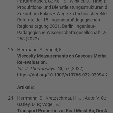
In: Kammasch, G.; Keil, S.; Winkler, D. (Hrsg.):
Produktions- und Dienstleistungsstrukturen der
Zukunft im Fokus − Wege zu technischer Bildun
Referate der 15. Ingenieurpädagogischen
Regionaltagung 2021. Berlin: Ingenieur-
Pädagogische Wissenschaftsgesellschaft, 263
268 (2022).
25
Herrmann, S.; Vogel, E.:
Viscosity Measurements on Gaseous Methane:
Re-evaluation.
Int. J. Thermophys.
43
, 67 (2022).
https://doi.org/10.1007/s10765-022-02994-2
Artikel
24
Herrmann, S.; Kretzschmar, H.-J.; Aute, V. C.;
Gatley, D. P.; Vogel, E.:
Transport Properties of Real Moist Air, Dry Air,