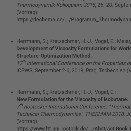
Thermodynamik-Kolloquium 2018
, 26.-28. Septe
(Vortrag).
https://dechema.de/.../Programm_Thermodynam
Herrmann, S.; Kretzschmar, H.-J.; Vogel, E.; Meier,
Development of Viscosity Formulations for Work
Structure-Optimization Method.
th
17
International Conference on the Properties 
ICPWS, September 2-6, 2018, Prag, Tschechien (V
Herrmann, S.; Kretzschmar, H.-J.; Vogel, E.:
New Formulation for the Viscosity of Isobutane.
th
7
Rostocker International Conference: “Thermoph
Technical Thermodynamics“, THERMAM 2018
, J
(Vortrag).
https://www.ltt.uni-rostock.de/.../Abstract˙Bo