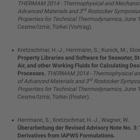
THERMAM 2014 - Thermophysical and Mechanical
rd
Advanced Materials and 3
Rostocker Symposiu
Properties for Technical Thermodynamics
, June 
Cesme/Izmir, Türkei (Vortrag).
Kretzschmar, H.-J.; Herrmann, S.; Kunick, M.; Stoec
Property Libraries and Software for Seawater, S
Air, and other Working Fluids for Calculating De
Processes.
THERMAM 2014 - Thermophysical and
rd
of Advanced Materials and 3
Rostocker Sympos
Properties for Technical Thermodynamics
, June 
Cesme/Izmir, Türkei (Poster).
Herrmann, S.; Kretzschmar, H.-J., Wagner, W.:
Überarbeitung der Revised Advisory Note No. 3
Derivatives from IAPWS Formulations.