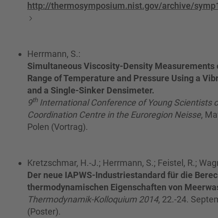
http://thermosymposium.nist.gov/archive/symp1
Herrmann, S.:
Simultaneous Viscosity-Density Measurements 
Range of Temperature and Pressure Using a Vib
and a Single-Sinker Densimeter.
th
9
International Conference of Young Scientists 
Coordination Centre in the Euroregion Neisse
, Ma
Polen (Vortrag).
Kretzschmar, H.-J.; Herrmann, S.; Feistel, R.; Wag
Der neue IAPWS-Industriestandard für die Bere
thermodynamischen Eigenschaften von Meerwa
Thermodynamik-Kolloquium 2014
, 22.-24. Septe
(Poster).