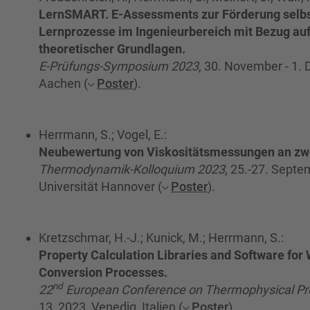
LernSMART. E-Assessments zur Förderung selbs
Lernprozesse im Ingenieurbereich mit Bezug auf
theoretischer Grundlagen.
E-Prüfungs-Symposium 2023
, 30. November - 1
Aachen (
Poster
).
Herrmann, S.; Vogel, E.:
Neubewertung von Viskositätsmessungen an zw
Thermodynamik-Kolloquium 2023
, 25.-27. Septe
Universität Hannover (
Poster
).
Kretzschmar, H.-J.; Kunick, M.; Herrmann, S.:
Property Calculation Libraries and Software for 
Conversion Processes.
nd
22
European Conference on Thermophysical Pr
13, 2023, Venedig, Italien (
Poster
).