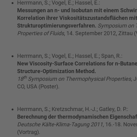
Herrmann, S.; Vogel, E.; Hassel, E.:
Messungen an n- und Isobutan mit einem Schwi
Korrelation ihrer Viskositätszustandsflächen mi
Strukturoptimierungsverfahren.
Symposium on 
Properties of Fluids
, 14. September 2012, Zittau (
Herrmann, S.; Vogel, E.; Hassel, E.; Span, R.:
New Viscosity-Surface Correlations for n-Butan
Structure-Optimization Method.
th
18
Symposium on Thermophysical Properties
, 
CO, USA (Poster).
Herrmann, S.; Kretzschmar, H.-J.; Gatley, D. P.:
Berechnung der thermodynamischen Eigenschaft
Deutsche Kälte-Klima-Tagung 2011
, 16.-18. Nov
(Vortrag).