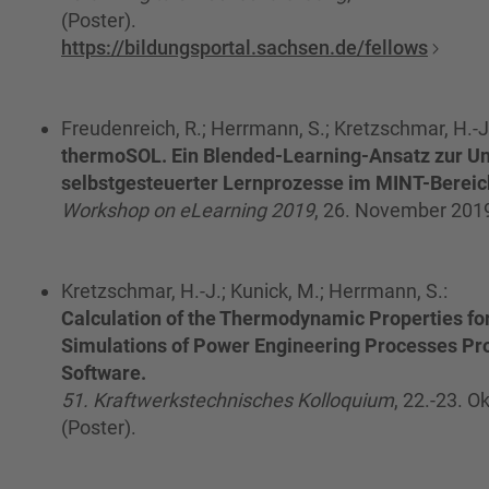
(Poster).
https://bildungsportal.sachsen.de/fellows
Freudenreich, R.; Herrmann, S.; Kretzschmar, H.-J
thermoSOL. Ein Blended-Learning-Ansatz zur Un
selbstgesteuerter Lernprozesse im MINT-Bereic
Workshop on eLearning 2019
, 26. November 2019,
Kretzschmar, H.-J.; Kunick, M.; Herrmann, S.:
Calculation of the Thermodynamic Properties for
Simulations of Power Engineering Processes Pro
Software.
51. Kraftwerkstechnisches Kolloquium
, 22.-23. 
(Poster).