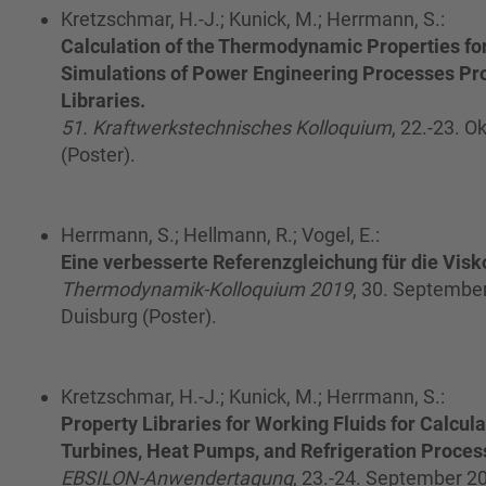
Kretzschmar, H.-J.; Kunick, M.; Herrmann, S.:
Calculation of the Thermodynamic Properties for
Simulations of Power Engineering Processes Pro
Libraries.
51. Kraftwerkstechnisches Kolloquium
, 22.-23. 
(Poster).
Herrmann, S.; Hellmann, R.; Vogel, E.:
Eine verbesserte Referenzgleichung für die Visk
Thermodynamik-Kolloquium 2019
, 30. September
Duisburg (Poster).
Kretzschmar, H.-J.; Kunick, M.; Herrmann, S.:
Property Libraries for Working Fluids for Calcula
Turbines, Heat Pumps, and Refrigeration Proces
EBSILON-Anwendertagung
, 23.-24. September 2