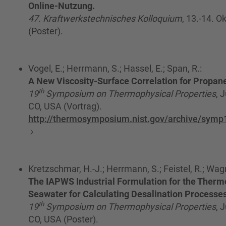
Online-Nutzung.
47. Kraftwerkstechnisches Kolloquium
, 13.-14. 
(Poster).
Vogel, E.; Herrmann, S.; Hassel, E.; Span, R.:
A New Viscosity-Surface Correlation for Propan
th
19
Symposium on Thermophysical Properties
, 
CO, USA (Vortrag).
http://thermosymposium.nist.gov/archive/symp1
Kretzschmar, H.-J.; Herrmann, S.; Feistel, R.; Wag
The IAPWS Industrial Formulation for the Therm
Seawater for Calculating Desalination Processe
th
19
Symposium on Thermophysical Properties
, 
CO, USA (Poster).