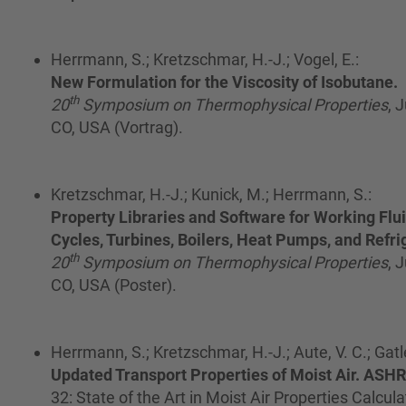
Herrmann, S.; Kretzschmar, H.-J.; Vogel, E.:
New Formulation for the Viscosity of Isobutane.
th
20
Symposium on Thermophysical Properties
, 
CO, USA (Vortrag).
Kretzschmar, H.-J.; Kunick, M.; Herrmann, S.:
Property Libraries and Software for Working Flui
Cycles, Turbines, Boilers, Heat Pumps, and Refr
th
20
Symposium on Thermophysical Properties
, 
CO, USA (Poster).
Herrmann, S.; Kretzschmar, H.-J.; Aute, V. C.; Gatley
Updated Transport Properties of Moist Air. AS
32: State of the Art in Moist Air Properties Calcula