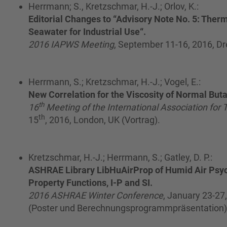
Herrmann; S., Kretzschmar, H.-J.; Orlov, K.:
Editorial Changes to “Advisory Note No. 5: The
Seawater for Industrial Use“.
2016 IAPWS Meeting
, September 11-16, 2016, Dr
Herrmann, S.; Kretzschmar, H.-J.; Vogel, E.:
New Correlation for the Viscosity of Normal But
th
16
Meeting of the International Association for 
th
15
, 2016, London, UK (Vortrag).
Kretzschmar, H.-J.; Herrmann, S.; Gatley, D. P.:
ASHRAE Library LibHuAirProp of Humid Air Psyc
Property Functions, I-P and SI.
2016 ASHRAE Winter Conference
, January 23-27
(Poster und Berechnungsprogrammpräsentation)