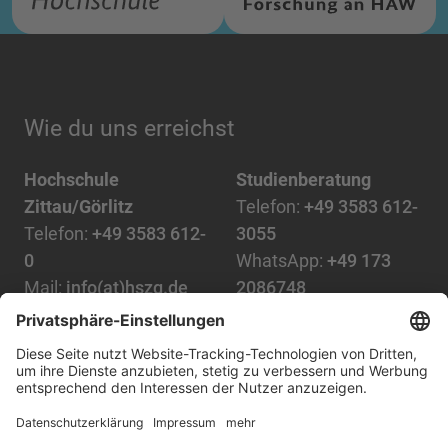
Wie du uns erreichst
Hochschule
Studienberatung
Zittau/Görlitz
Telefon:
+49 3583 612-
Telefon:
+49 3583 612-
3055
0
WhatsApp:
+49 173
Mail:
info(at)hszg.de
2086748
Mail:
stud.info(at)hszg.de
Alle Studiengänge
Datenschutz
Transparenzgesetz
Kontakt
Lageplan