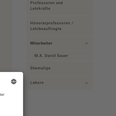
Professoren und
Lehrkräfte
Honorarprofessoren /
Lehrbeauftragte
Mitarbeiter
M.A. David Sauer
Ehemalige
Labore