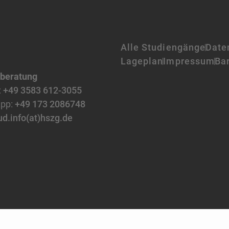
Alle Studiengänge
Date
Lageplan
Impressum
Bar
nberatung
:
+49 3583 612-3055
pp:
+49 173 2086748
ud.info(at)hszg.de