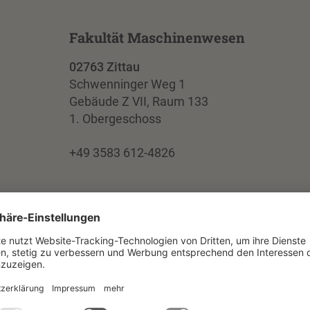
Fakultät Maschinenwesen
02763 Zittau
Schwenninger Weg 1
Gebäude Z VII, Raum 133
1. Obergeschoss
+49 3583 612-4826