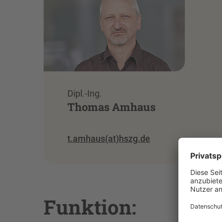
Dipl.-Ing.
Thomas Amhaus
t.amhaus(at)hszg.de
Funktion: