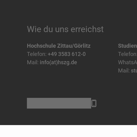
Wie du uns erreichst
Hochschule Zittau/Görlitz
Studie
Telefon:
+49 3583 612-0
Telefon
Mail:
info(at)hszg.de
WhatsA
Mail:
st