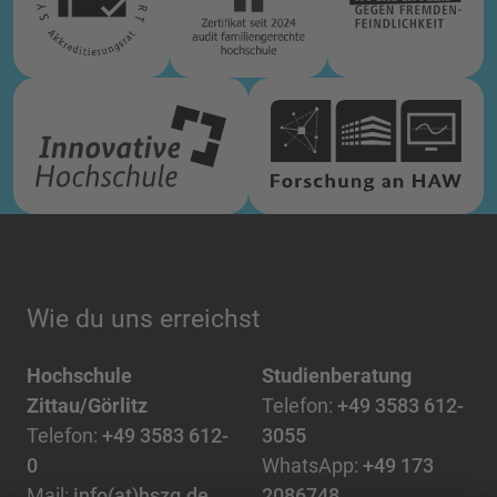
Wie du uns erreichst
Hochschule
Studienberatung
Zittau/Görlitz
Telefon:
+49 3583 612-
Telefon:
+49 3583 612-
3055
0
WhatsApp:
+49 173
Mail:
info(at)hszg.de
2086748