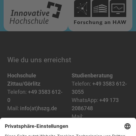
Wie du uns erreichst
Hochschule
Studienberatung
Zittau/Görlitz
Telefon:
+49 3583 612-
Telefon:
+49 3583 612-
3055
0
WhatsApp:
+49 173
Mail:
info(at)hszg.de
2086748
Mail:
stud.info(at)hszg.de